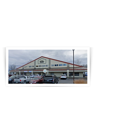
Wednesday
8:00am-4:30pm
Thursday
8:00am-4:30pm
Friday
8:00am-4:30pm
Saturday
Closed
Sunday
Closed
Notre adresse