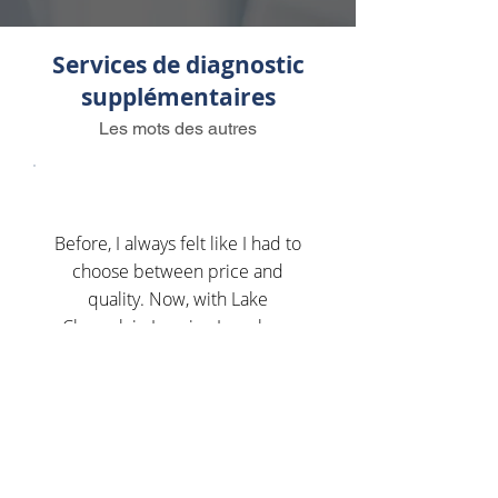
​Services de diagnostic
supplémentaires
Les mots des autres
Before, I always felt like I had to
choose between price and
quality. Now, with Lake
Champlain Imaging I can have
both; an affordable exam and
high quality. Thank you Dr. Conti!
Mary,