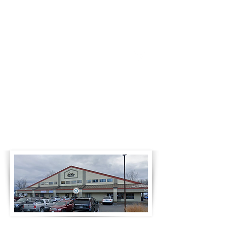
Business Hours
Monday
8:00am-4:30pm
Tuesday
8:00am-4:30pm
Wednesday
8:00am-4:30pm
Thursday
8:00am-4:30pm
Friday
8:00am-4:30pm
Saturday
Closed
Sunday
Closed