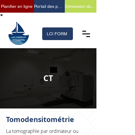
Planifier en ligne
Portail des patients
Connexion du fournisseur
(518) 699-XRAY (9729)
LCI FORM
CT
Tomodensitométrie
La tomographie par ordinateur ou